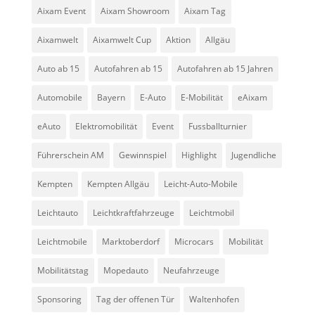
Aixam Event
Aixam Showroom
Aixam Tag
Aixamwelt
Aixamwelt Cup
Aktion
Allgäu
Auto ab 15
Autofahren ab 15
Autofahren ab 15 Jahren
Automobile
Bayern
E-Auto
E-Mobilität
eAixam
eAuto
Elektromobilität
Event
Fussballturnier
Führerschein AM
Gewinnspiel
Highlight
Jugendliche
Kempten
Kempten Allgäu
Leicht-Auto-Mobile
Leichtauto
Leichtkraftfahrzeuge
Leichtmobil
Leichtmobile
Marktoberdorf
Microcars
Mobilität
Mobilitätstag
Mopedauto
Neufahrzeuge
Sponsoring
Tag der offenen Tür
Waltenhofen