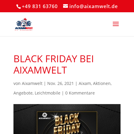
+49 831 63760
info@aixamwelt.de
BLACK FRIDAY BEI
AIXAMWELT
von
Aixamwelt
|
Nov. 26, 2021
|
Aixam
,
Aktionen
,
Angebote
,
Leichtmobile
|
0 Kommentare