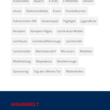
Automobile
Bayern
E-Auto
E-Mobilität
eAixam
eAuto
Elektromobilität
Event
Fussballturnier
Führerschein AM
Gewinnspiel
Highlight
Jugendliche
Kempten
Kempten Allgäu
Leicht-Auto-Mobile
Leichtauto
Leichtkraftfahrzeuge
Leichtmobil
Leichtmobile
Marktoberdorf
Microcars
Mobilität
Mobilitätstag
Mopedauto
Neufahrzeuge
Sponsoring
Tag der offenen Tür
Waltenhofen
AIXAMWELT