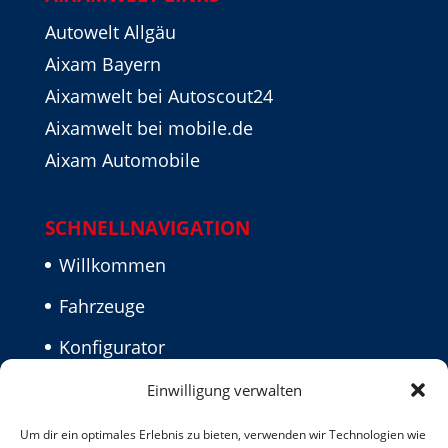
Autowelt Allgäu
Aixam Bayern
Aixamwelt bei Autoscout24
Aixamwelt bei mobile.de
Aixam Automobile
SCHNELLNAVIGATION
Willkommen
Fahrzeuge
Konfigurator
Aktuelles
Einwilligung verwalten
Kontakt
Um dir ein optimales Erlebnis zu bieten, verwenden wir Technologien wie