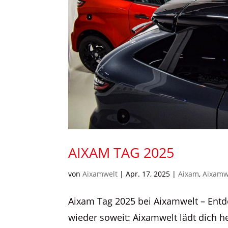
AIXAM TAG 2025
von
Aixamwelt
|
Apr. 17, 2025
|
Aixam
,
Aixamw
Aixam Tag 2025 bei Aixamwelt – Entde
wieder soweit: Aixamwelt lädt dich h