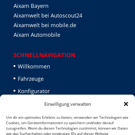
Aixam Bayern
Aixamwelt bei Autoscout24
Aixamwelt bei mobile.de
Aixam Automobile
SCHNELLNAVIGATION
Willkommen
Fahrzeuge
Konfigurator
Aktuelles
Einwilligung verwalten
Kontakt
Um dir ein optimales Erlebnis zu bieten, verwenden wir Technologien wie
Cookies, um Geräteinformationen zu speichern und/oder darauf
Impressum
zuzugreifen. Wenn du diesen Technologien zustimmst, können wir Daten
wie das Surfverhalten oder eindeutige IDs auf dieser Website