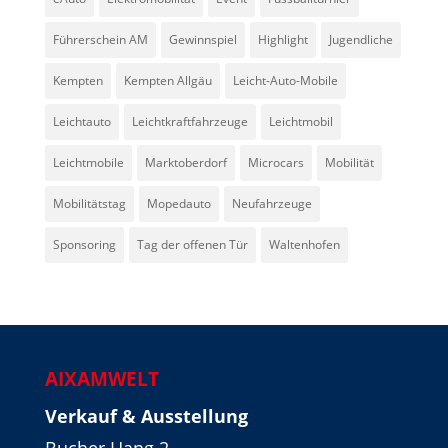
Führerschein AM
Gewinnspiel
Highlight
Jugendliche
Kempten
Kempten Allgäu
Leicht-Auto-Mobile
Leichtauto
Leichtkraftfahrzeuge
Leichtmobil
Leichtmobile
Marktoberdorf
Microcars
Mobilität
Mobilitätstag
Mopedauto
Neufahrzeuge
Sponsoring
Tag der offenen Tür
Waltenhofen
AIXAMWELT
Verkauf & Ausstellung