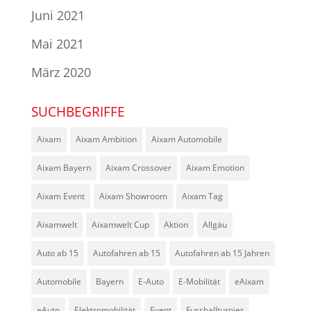
Juni 2021
Mai 2021
März 2020
SUCHBEGRIFFE
Aixam
Aixam Ambition
Aixam Automobile
Aixam Bayern
Aixam Crossover
Aixam Emotion
Aixam Event
Aixam Showroom
Aixam Tag
Aixamwelt
Aixamwelt Cup
Aktion
Allgäu
Auto ab 15
Autofahren ab 15
Autofahren ab 15 Jahren
Automobile
Bayern
E-Auto
E-Mobilität
eAixam
eAuto
Elektromobilität
Event
Fussballturnier