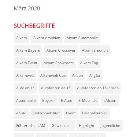
März 2020
SUCHBEGRIFFE
Aixam
Aixam Ambition
Aixam Automobile
Aixam Bayern
Aixam Crossover
Aixam Emotion
Aixam Event
Aixam Showroom
Aixam Tag
Aixamwelt
Aixamwelt Cup
Aktion
Allgäu
Auto ab 15
Autofahren ab 15
Autofahren ab 15 Jahren
Automobile
Bayern
E-Auto
E-Mobilität
eAixam
eAuto
Elektromobilität
Event
Fussballturnier
Führerschein AM
Gewinnspiel
Highlight
Jugendliche