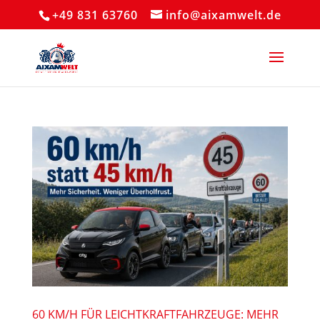
+49 831 63760
info@aixamwelt.de
60 KM/H FÜR LEICHTKRAFTFAHRZEUGE: MEHR