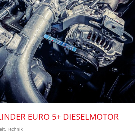
LINDER EURO 5+ DIESELMOTOR
elt
,
Technik