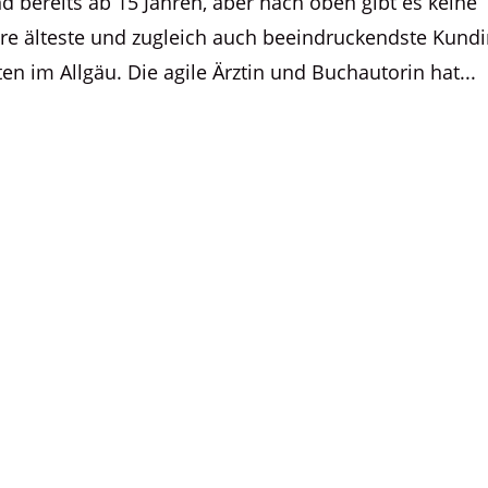
 bereits ab 15 Jahren, aber nach oben gibt es keine
e älteste und zugleich auch beeindruckendste Kundi
n im Allgäu. Die agile Ärztin und Buchautorin hat...