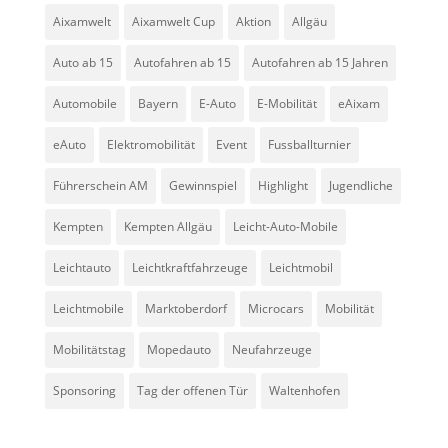
Aixamwelt
Aixamwelt Cup
Aktion
Allgäu
Auto ab 15
Autofahren ab 15
Autofahren ab 15 Jahren
Automobile
Bayern
E-Auto
E-Mobilität
eAixam
eAuto
Elektromobilität
Event
Fussballturnier
Führerschein AM
Gewinnspiel
Highlight
Jugendliche
Kempten
Kempten Allgäu
Leicht-Auto-Mobile
Leichtauto
Leichtkraftfahrzeuge
Leichtmobil
Leichtmobile
Marktoberdorf
Microcars
Mobilität
Mobilitätstag
Mopedauto
Neufahrzeuge
Sponsoring
Tag der offenen Tür
Waltenhofen