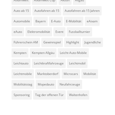
Aixamwelt
Aixamwelt Cup
Aktion
Allgäu
Auto ab 15
Autofahren ab 15
Autofahren ab 15 Jahren
Automobile
Bayern
E-Auto
E-Mobilität
eAixam
eAuto
Elektromobilität
Event
Fussballturnier
Führerschein AM
Gewinnspiel
Highlight
Jugendliche
Kempten
Kempten Allgäu
Leicht-Auto-Mobile
Leichtauto
Leichtkraftfahrzeuge
Leichtmobil
Leichtmobile
Marktoberdorf
Microcars
Mobilität
Mobilitätstag
Mopedauto
Neufahrzeuge
Sponsoring
Tag der offenen Tür
Waltenhofen