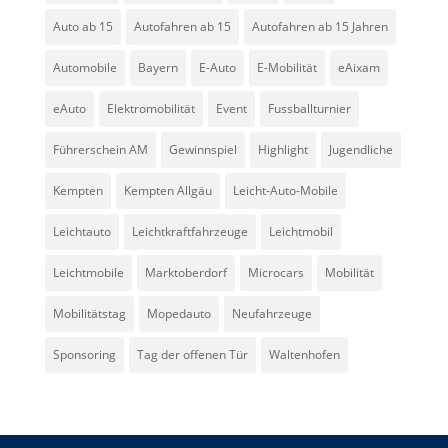
Auto ab 15
Autofahren ab 15
Autofahren ab 15 Jahren
Automobile
Bayern
E-Auto
E-Mobilität
eAixam
eAuto
Elektromobilität
Event
Fussballturnier
Führerschein AM
Gewinnspiel
Highlight
Jugendliche
Kempten
Kempten Allgäu
Leicht-Auto-Mobile
Leichtauto
Leichtkraftfahrzeuge
Leichtmobil
Leichtmobile
Marktoberdorf
Microcars
Mobilität
Mobilitätstag
Mopedauto
Neufahrzeuge
Sponsoring
Tag der offenen Tür
Waltenhofen