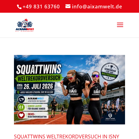
+49 831 63760
info@aixamwelt.de
SQUATTWINS WELTREKORDVERSUCH IN ISNY