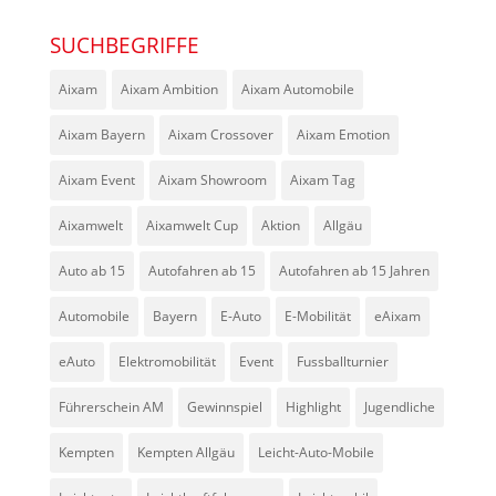
SUCHBEGRIFFE
Aixam
Aixam Ambition
Aixam Automobile
Aixam Bayern
Aixam Crossover
Aixam Emotion
Aixam Event
Aixam Showroom
Aixam Tag
Aixamwelt
Aixamwelt Cup
Aktion
Allgäu
Auto ab 15
Autofahren ab 15
Autofahren ab 15 Jahren
Automobile
Bayern
E-Auto
E-Mobilität
eAixam
eAuto
Elektromobilität
Event
Fussballturnier
Führerschein AM
Gewinnspiel
Highlight
Jugendliche
Kempten
Kempten Allgäu
Leicht-Auto-Mobile