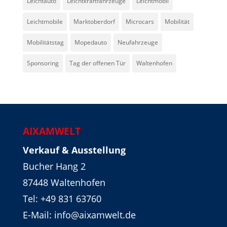
Leichtauto
Leichtkraftfahrzeuge
Leichtmobil
Leichtmobile
Marktoberdorf
Microcars
Mobilität
Mobilitätstag
Mopedauto
Neufahrzeuge
Sponsoring
Tag der offenen Tür
Waltenhofen
AIXAMWELT
Verkauf & Ausstellung
Bucher Hang 2
87448 Waltenhofen
Tel:
+49 831 63760
E-Mail: info@aixamwelt.de