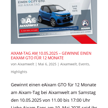
AIXAM-TAG AM 10.05.2025 – GEWINNE EINEN
EAIXAM GTO FÜR 12 MONATE
von
Aixamwelt
|
Mai 6, 2025
|
Aixamwelt
,
Events
,
Highlights
Gewinnt einen eAixam GTO für 12 Monate
am Aixam-Tag bei Aixamwelt am Samstag
den 10.05.2025 von 11.00 bis 17:00 Uhr
Liebe Aixam-Fans,am 10. Mai 2025 seid ihr