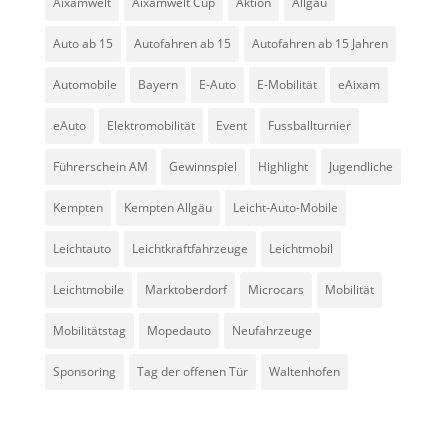
Aixamwelt
Aixamwelt Cup
Aktion
Allgäu
Auto ab 15
Autofahren ab 15
Autofahren ab 15 Jahren
Automobile
Bayern
E-Auto
E-Mobilität
eAixam
eAuto
Elektromobilität
Event
Fussballturnier
Führerschein AM
Gewinnspiel
Highlight
Jugendliche
Kempten
Kempten Allgäu
Leicht-Auto-Mobile
Leichtauto
Leichtkraftfahrzeuge
Leichtmobil
Leichtmobile
Marktoberdorf
Microcars
Mobilität
Mobilitätstag
Mopedauto
Neufahrzeuge
Sponsoring
Tag der offenen Tür
Waltenhofen