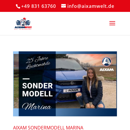
+49 831 63760
info@aixamwelt.de
AIXAM SONDERMODELL MARINA