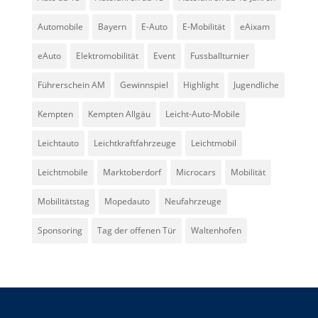
Automobile
Bayern
E-Auto
E-Mobilität
eAixam
eAuto
Elektromobilität
Event
Fussballturnier
Führerschein AM
Gewinnspiel
Highlight
Jugendliche
Kempten
Kempten Allgäu
Leicht-Auto-Mobile
Leichtauto
Leichtkraftfahrzeuge
Leichtmobil
Leichtmobile
Marktoberdorf
Microcars
Mobilität
Mobilitätstag
Mopedauto
Neufahrzeuge
Sponsoring
Tag der offenen Tür
Waltenhofen