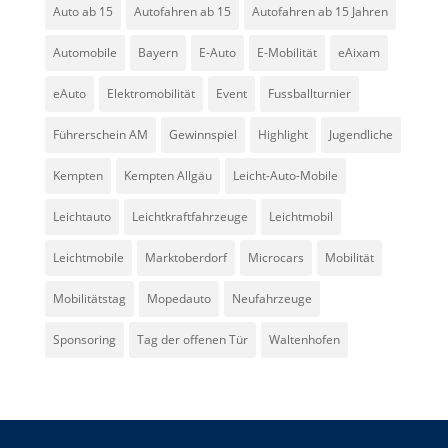
Auto ab 15
Autofahren ab 15
Autofahren ab 15 Jahren
Automobile
Bayern
E-Auto
E-Mobilität
eAixam
eAuto
Elektromobilität
Event
Fussballturnier
Führerschein AM
Gewinnspiel
Highlight
Jugendliche
Kempten
Kempten Allgäu
Leicht-Auto-Mobile
Leichtauto
Leichtkraftfahrzeuge
Leichtmobil
Leichtmobile
Marktoberdorf
Microcars
Mobilität
Mobilitätstag
Mopedauto
Neufahrzeuge
Sponsoring
Tag der offenen Tür
Waltenhofen