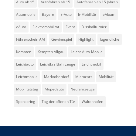
Auto ab 15
Autofahren ab 15
Autofahren ab 15 Jahren
Automobile
Bayern
E-Auto
E-Mobilität
eAixam
eAuto
Elektromobilität
Event
Fussballturnier
Führerschein AM
Gewinnspiel
Highlight
Jugendliche
Kempten
Kempten Allgäu
Leicht-Auto-Mobile
Leichtauto
Leichtkraftfahrzeuge
Leichtmobil
Leichtmobile
Marktoberdorf
Microcars
Mobilität
Mobilitätstag
Mopedauto
Neufahrzeuge
Sponsoring
Tag der offenen Tür
Waltenhofen