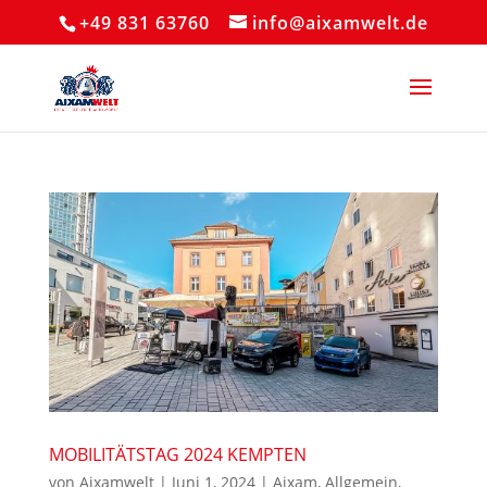
+49 831 63760
info@aixamwelt.de
MOBILITÄTSTAG 2024 KEMPTEN
von
Aixamwelt
|
Juni 1, 2024
|
Aixam
,
Allgemein
,