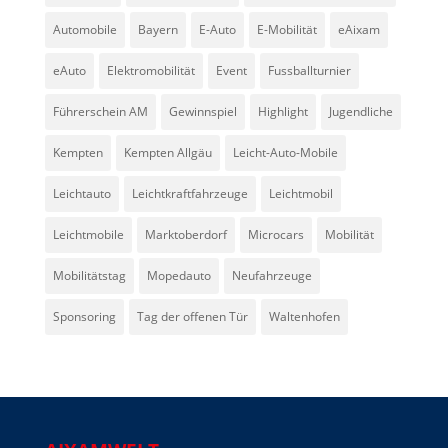
Automobile
Bayern
E-Auto
E-Mobilität
eAixam
eAuto
Elektromobilität
Event
Fussballturnier
Führerschein AM
Gewinnspiel
Highlight
Jugendliche
Kempten
Kempten Allgäu
Leicht-Auto-Mobile
Leichtauto
Leichtkraftfahrzeuge
Leichtmobil
Leichtmobile
Marktoberdorf
Microcars
Mobilität
Mobilitätstag
Mopedauto
Neufahrzeuge
Sponsoring
Tag der offenen Tür
Waltenhofen