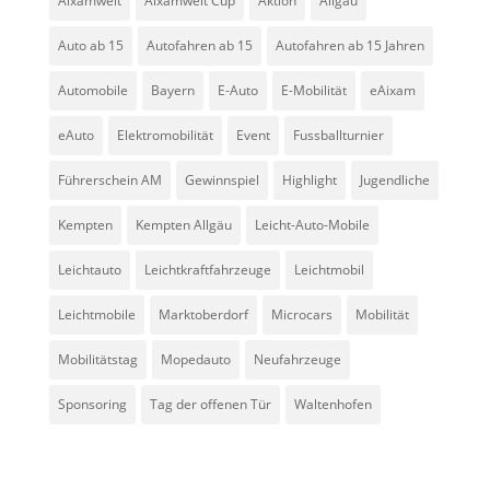
Aixamwelt
Aixamwelt Cup
Aktion
Allgäu
Auto ab 15
Autofahren ab 15
Autofahren ab 15 Jahren
Automobile
Bayern
E-Auto
E-Mobilität
eAixam
eAuto
Elektromobilität
Event
Fussballturnier
Führerschein AM
Gewinnspiel
Highlight
Jugendliche
Kempten
Kempten Allgäu
Leicht-Auto-Mobile
Leichtauto
Leichtkraftfahrzeuge
Leichtmobil
Leichtmobile
Marktoberdorf
Microcars
Mobilität
Mobilitätstag
Mopedauto
Neufahrzeuge
Sponsoring
Tag der offenen Tür
Waltenhofen