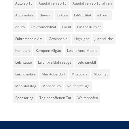
Auto ab 15
Autofahren ab 15
Autofahren ab 15 Jahren
Automobile
Bayern
E-Auto
E-Mobilität
eAixam
eAuto
Elektromobilität
Event
Fussballturnier
Führerschein AM
Gewinnspiel
Highlight
Jugendliche
Kempten
Kempten Allgäu
Leicht-Auto-Mobile
Leichtauto
Leichtkraftfahrzeuge
Leichtmobil
Leichtmobile
Marktoberdorf
Microcars
Mobilität
Mobilitätstag
Mopedauto
Neufahrzeuge
Sponsoring
Tag der offenen Tür
Waltenhofen