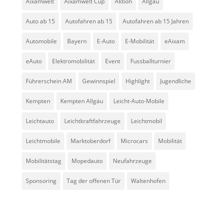
Aixamwelt
Aixamwelt Cup
Aktion
Allgäu
Auto ab 15
Autofahren ab 15
Autofahren ab 15 Jahren
Automobile
Bayern
E-Auto
E-Mobilität
eAixam
eAuto
Elektromobilität
Event
Fussballturnier
Führerschein AM
Gewinnspiel
Highlight
Jugendliche
Kempten
Kempten Allgäu
Leicht-Auto-Mobile
Leichtauto
Leichtkraftfahrzeuge
Leichtmobil
Leichtmobile
Marktoberdorf
Microcars
Mobilität
Mobilitätstag
Mopedauto
Neufahrzeuge
Sponsoring
Tag der offenen Tür
Waltenhofen