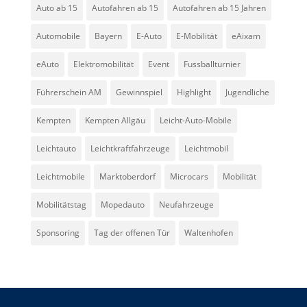
Auto ab 15
Autofahren ab 15
Autofahren ab 15 Jahren
Automobile
Bayern
E-Auto
E-Mobilität
eAixam
eAuto
Elektromobilität
Event
Fussballturnier
Führerschein AM
Gewinnspiel
Highlight
Jugendliche
Kempten
Kempten Allgäu
Leicht-Auto-Mobile
Leichtauto
Leichtkraftfahrzeuge
Leichtmobil
Leichtmobile
Marktoberdorf
Microcars
Mobilität
Mobilitätstag
Mopedauto
Neufahrzeuge
Sponsoring
Tag der offenen Tür
Waltenhofen