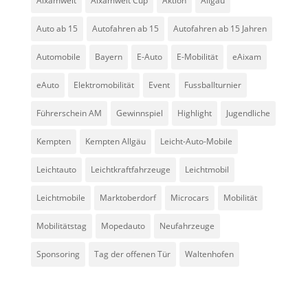
Aixamwelt
Aixamwelt Cup
Aktion
Allgäu
Auto ab 15
Autofahren ab 15
Autofahren ab 15 Jahren
Automobile
Bayern
E-Auto
E-Mobilität
eAixam
eAuto
Elektromobilität
Event
Fussballturnier
Führerschein AM
Gewinnspiel
Highlight
Jugendliche
Kempten
Kempten Allgäu
Leicht-Auto-Mobile
Leichtauto
Leichtkraftfahrzeuge
Leichtmobil
Leichtmobile
Marktoberdorf
Microcars
Mobilität
Mobilitätstag
Mopedauto
Neufahrzeuge
Sponsoring
Tag der offenen Tür
Waltenhofen