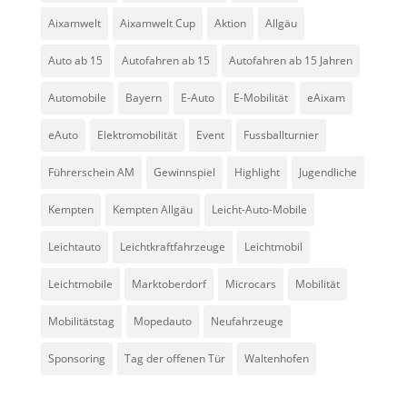
Aixamwelt
Aixamwelt Cup
Aktion
Allgäu
Auto ab 15
Autofahren ab 15
Autofahren ab 15 Jahren
Automobile
Bayern
E-Auto
E-Mobilität
eAixam
eAuto
Elektromobilität
Event
Fussballturnier
Führerschein AM
Gewinnspiel
Highlight
Jugendliche
Kempten
Kempten Allgäu
Leicht-Auto-Mobile
Leichtauto
Leichtkraftfahrzeuge
Leichtmobil
Leichtmobile
Marktoberdorf
Microcars
Mobilität
Mobilitätstag
Mopedauto
Neufahrzeuge
Sponsoring
Tag der offenen Tür
Waltenhofen