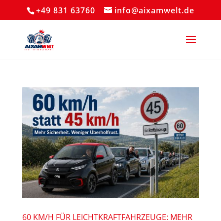
+49 831 63760
info@aixamwelt.de
60 KM/H FÜR LEICHTKRAFTFAHRZEUGE: MEHR