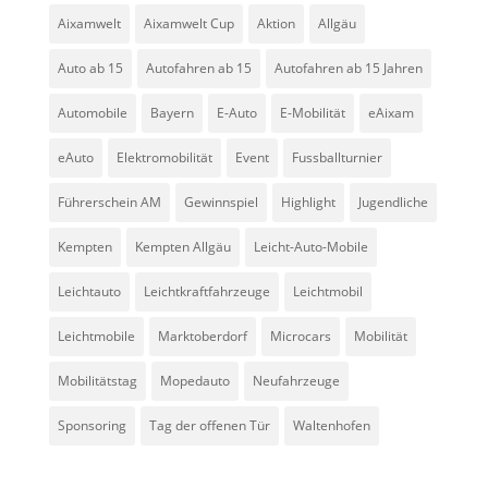
Aixamwelt
Aixamwelt Cup
Aktion
Allgäu
Auto ab 15
Autofahren ab 15
Autofahren ab 15 Jahren
Automobile
Bayern
E-Auto
E-Mobilität
eAixam
eAuto
Elektromobilität
Event
Fussballturnier
Führerschein AM
Gewinnspiel
Highlight
Jugendliche
Kempten
Kempten Allgäu
Leicht-Auto-Mobile
Leichtauto
Leichtkraftfahrzeuge
Leichtmobil
Leichtmobile
Marktoberdorf
Microcars
Mobilität
Mobilitätstag
Mopedauto
Neufahrzeuge
Sponsoring
Tag der offenen Tür
Waltenhofen