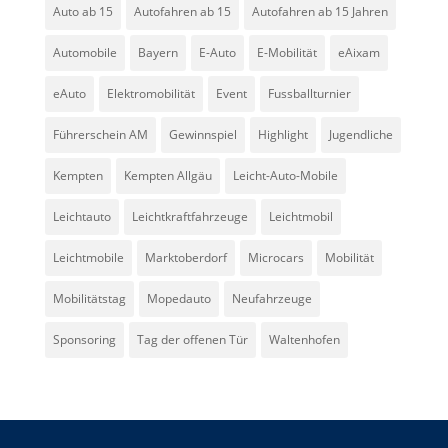
Auto ab 15
Autofahren ab 15
Autofahren ab 15 Jahren
Automobile
Bayern
E-Auto
E-Mobilität
eAixam
eAuto
Elektromobilität
Event
Fussballturnier
Führerschein AM
Gewinnspiel
Highlight
Jugendliche
Kempten
Kempten Allgäu
Leicht-Auto-Mobile
Leichtauto
Leichtkraftfahrzeuge
Leichtmobil
Leichtmobile
Marktoberdorf
Microcars
Mobilität
Mobilitätstag
Mopedauto
Neufahrzeuge
Sponsoring
Tag der offenen Tür
Waltenhofen