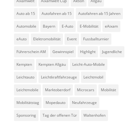
Aixamwelt
Aixamwelt Cup
Aktion
Allgäu
Auto ab 15
Autofahren ab 15
Autofahren ab 15 Jahren
Automobile
Bayern
E-Auto
E-Mobilität
eAixam
eAuto
Elektromobilität
Event
Fussballturnier
Führerschein AM
Gewinnspiel
Highlight
Jugendliche
Kempten
Kempten Allgäu
Leicht-Auto-Mobile
Leichtauto
Leichtkraftfahrzeuge
Leichtmobil
Leichtmobile
Marktoberdorf
Microcars
Mobilität
Mobilitätstag
Mopedauto
Neufahrzeuge
Sponsoring
Tag der offenen Tür
Waltenhofen