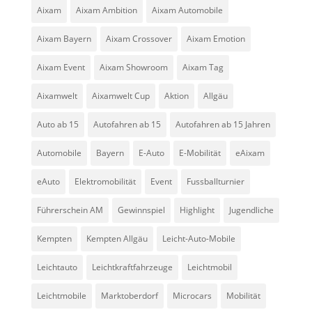
Aixam
Aixam Ambition
Aixam Automobile
Aixam Bayern
Aixam Crossover
Aixam Emotion
Aixam Event
Aixam Showroom
Aixam Tag
Aixamwelt
Aixamwelt Cup
Aktion
Allgäu
Auto ab 15
Autofahren ab 15
Autofahren ab 15 Jahren
Automobile
Bayern
E-Auto
E-Mobilität
eAixam
eAuto
Elektromobilität
Event
Fussballturnier
Führerschein AM
Gewinnspiel
Highlight
Jugendliche
Kempten
Kempten Allgäu
Leicht-Auto-Mobile
Leichtauto
Leichtkraftfahrzeuge
Leichtmobil
Leichtmobile
Marktoberdorf
Microcars
Mobilität