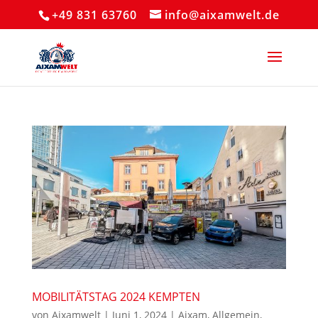
+49 831 63760
info@aixamwelt.de
MOBILITÄTSTAG 2024 KEMPTEN
von
Aixamwelt
|
Juni 1, 2024
|
Aixam
,
Allgemein
,