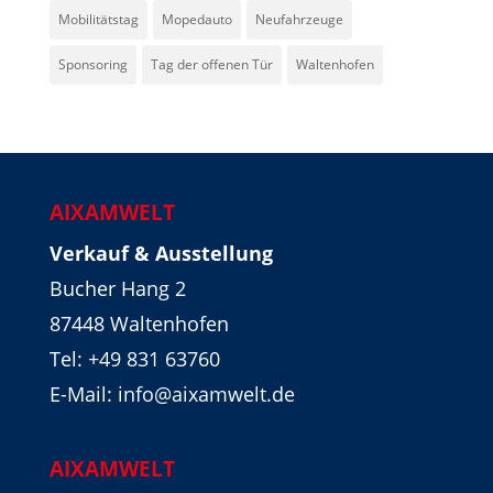
Mobilitätstag
Mopedauto
Neufahrzeuge
Sponsoring
Tag der offenen Tür
Waltenhofen
AIXAMWELT
Verkauf & Ausstellung
Bucher Hang 2
87448 Waltenhofen
Tel:
+49 831 63760
E-Mail: info@aixamwelt.de
AIXAMWELT