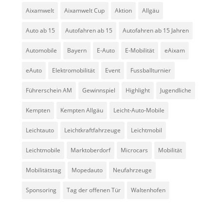
Aixamwelt
Aixamwelt Cup
Aktion
Allgäu
Auto ab 15
Autofahren ab 15
Autofahren ab 15 Jahren
Automobile
Bayern
E-Auto
E-Mobilität
eAixam
eAuto
Elektromobilität
Event
Fussballturnier
Führerschein AM
Gewinnspiel
Highlight
Jugendliche
Kempten
Kempten Allgäu
Leicht-Auto-Mobile
Leichtauto
Leichtkraftfahrzeuge
Leichtmobil
Leichtmobile
Marktoberdorf
Microcars
Mobilität
Mobilitätstag
Mopedauto
Neufahrzeuge
Sponsoring
Tag der offenen Tür
Waltenhofen