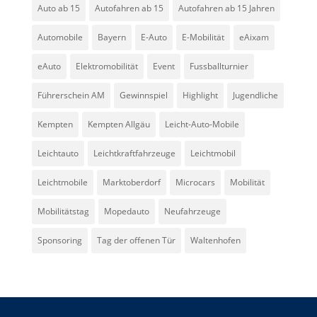
Auto ab 15
Autofahren ab 15
Autofahren ab 15 Jahren
Automobile
Bayern
E-Auto
E-Mobilität
eAixam
eAuto
Elektromobilität
Event
Fussballturnier
Führerschein AM
Gewinnspiel
Highlight
Jugendliche
Kempten
Kempten Allgäu
Leicht-Auto-Mobile
Leichtauto
Leichtkraftfahrzeuge
Leichtmobil
Leichtmobile
Marktoberdorf
Microcars
Mobilität
Mobilitätstag
Mopedauto
Neufahrzeuge
Sponsoring
Tag der offenen Tür
Waltenhofen