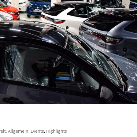
elt
,
Allgemein
,
Events
,
Highlights