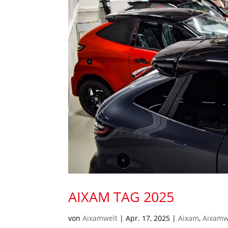
AIXAM TAG 2025
von
Aixamwelt
|
Apr. 17, 2025
|
Aixam
,
Aixamw