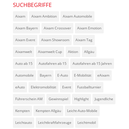
SUCHBEGRIFFE
Aixam
Aixam Ambition
Aixam Automobile
Aixam Bayern
Aixam Crossover
Aixam Emotion
Aixam Event
Aixam Showroom
Aixam Tag
Aixamwelt
Aixamwelt Cup
Aktion
Allgäu
Auto ab 15
Autofahren ab 15
Autofahren ab 15 Jahren
Automobile
Bayern
E-Auto
E-Mobilität
eAixam
eAuto
Elektromobilität
Event
Fussballturnier
Führerschein AM
Gewinnspiel
Highlight
Jugendliche
Kempten
Kempten Allgäu
Leicht-Auto-Mobile
Leichtauto
Leichtkraftfahrzeuge
Leichtmobil