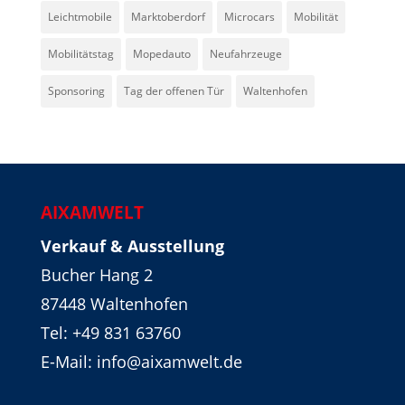
Leichtmobile
Marktoberdorf
Microcars
Mobilität
Mobilitätstag
Mopedauto
Neufahrzeuge
Sponsoring
Tag der offenen Tür
Waltenhofen
AIXAMWELT
Verkauf & Ausstellung
Bucher Hang 2
87448 Waltenhofen
Tel:
+49 831 63760
E-Mail: info@aixamwelt.de