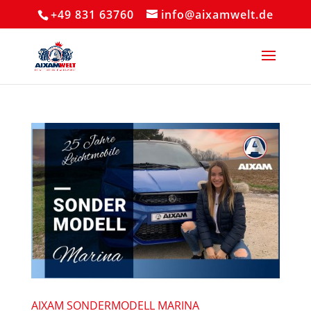
+49 831 63760
info@aixamwelt.de
AIXAM SONDERMODELL MARINA