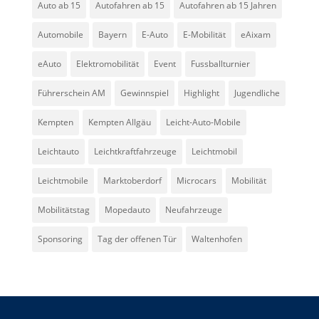
Auto ab 15
Autofahren ab 15
Autofahren ab 15 Jahren
Automobile
Bayern
E-Auto
E-Mobilität
eAixam
eAuto
Elektromobilität
Event
Fussballturnier
Führerschein AM
Gewinnspiel
Highlight
Jugendliche
Kempten
Kempten Allgäu
Leicht-Auto-Mobile
Leichtauto
Leichtkraftfahrzeuge
Leichtmobil
Leichtmobile
Marktoberdorf
Microcars
Mobilität
Mobilitätstag
Mopedauto
Neufahrzeuge
Sponsoring
Tag der offenen Tür
Waltenhofen